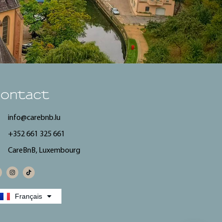
ontact
info@carebnb.lu
+352 661 325 661
CareBnB, Luxembourg
Deutsch
Français
English