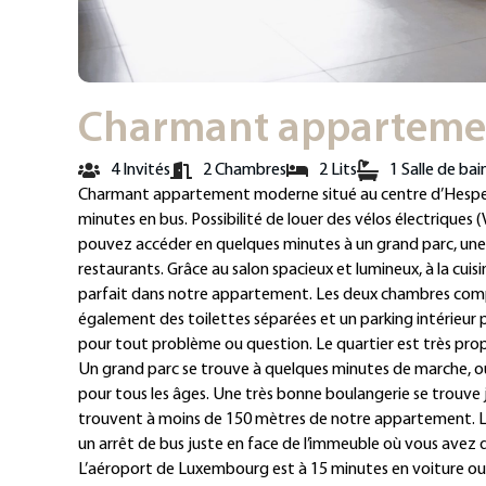
Charmant apparteme
4 Invités
2 Chambres
2 Lits
1 Salle de bai
Charmant appartement moderne situé au centre d’Hespera
minutes en bus. Possibilité de louer des vélos électriques (
pouvez accéder en quelques minutes à un grand parc, une 
restaurants. Grâce au salon spacieux et lumineux, à la cuis
parfait dans notre appartement. Les deux chambres compre
également des toilettes séparées et un parking intérieur 
pour tout problème ou question. Le quartier est très pro
Un grand parc se trouve à quelques minutes de marche, o
pour tous les âges. Une très bonne boulangerie se trouve 
trouvent à moins de 150 mètres de notre appartement. La v
un arrêt de bus juste en face de l’immeuble où vous avez 
L’aéroport de Luxembourg est à 15 minutes en voiture ou e