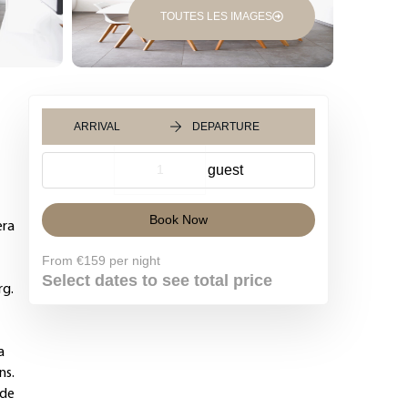
TOUTES LES IMAGES
ARRIVAL
DEPARTURE
Book Now
era
From
€159
per night
Select dates to see total price
rg.
a
ns.
 de