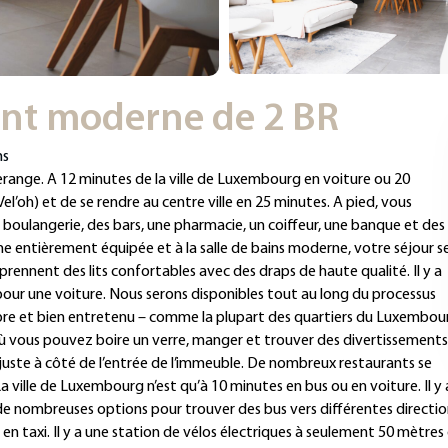
nt moderne de 2 BR
ns
nge. A 12 minutes de la ville de Luxembourg en voiture ou 20
Vel’oh) et de se rendre au centre ville en 25 minutes. A pied, vous
boulangerie, des bars, une pharmacie, un coiffeur, une banque et des
ine entièrement équipée et à la salle de bains moderne, votre séjour s
nnent des lits confortables avec des draps de haute qualité. Il y a
pour une voiture. Nous serons disponibles tout au long du processus
pre et bien entretenu – comme la plupart des quartiers du Luxembou
ù vous pouvez boire un verre, manger et trouver des divertissements
juste à côté de l’entrée de l’immeuble. De nombreux restaurants se
ille de Luxembourg n’est qu’à 10 minutes en bus ou en voiture. Il y 
de nombreuses options pour trouver des bus vers différentes directio
n taxi. Il y a une station de vélos électriques à seulement 50 mètres